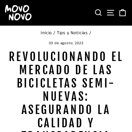
Ir
directamente
BUSCAR
NAVEG
C
al
contenido
Inicio
/
Tips y Noticias
/
03 de agosto, 2023
REVOLUCIONANDO EL
MERCADO DE LAS
BICICLETAS SEMI-
NUEVAS:
ASEGURANDO LA
CALIDAD Y