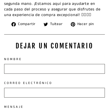
segunda mano. ¡Estamos aquí para ayudarte en
cada paso del proceso y asegurar que disfrutes de
una experiencia de compra excepcional! 🚴‍♂️🚴‍♀️
Compartir
Tuitear
Pinea
Compartir
Tuitear
Hacer pin
en
en
en
Facebook
Twitter
Pinte
DEJAR UN COMENTARIO
NOMBRE
CORREO ELECTRÓNICO
MENSAJE