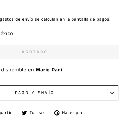
gastos de envío
se calculan en la pantalla de pagos.
México
AGOTADO
 disponible en
Mario Pani
PAGO Y ENVÍO
Compartir
Tuitear
Pinear
partir
Tuitear
Hacer pin
en
en
en
Facebook
Twitter
Pinterest