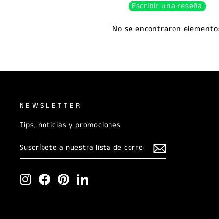
Escribir una reseña
No se encontraron elemento
NEWSLETTER
Tips, noticias y promociones
SUSCRÍBETE
SUSCRIBIR
A
NUESTRA
LISTA
DE
Instagram
Facebook
Pinterest
LinkedIn
CORREO