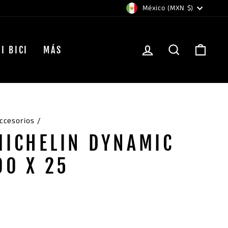
MONEDA
México (MXN $)
INGRESAR
BUSCAR
CAR
I BICI
MÁS
ccesorios
/
MICHELIN DYNAMIC
00 X 25