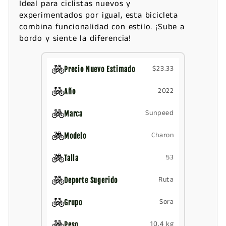
Ideal para ciclistas nuevos y
experimentados por igual, esta bicicleta
combina funcionalidad con estilo. ¡Sube a
bordo y siente la diferencia!
$23.33
Precio Nuevo Estimado
2022
Año
Sunpeed
Marca
Charon
Modelo
53
Talla
Ruta
Deporte Sugerido
Sora
Grupo
10.4 kg
Peso