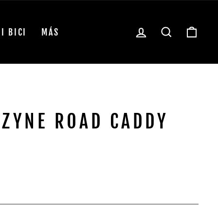
INGRESAR
BUSCAR
CAR
I BICI
MÁS
EZYNE ROAD CADDY