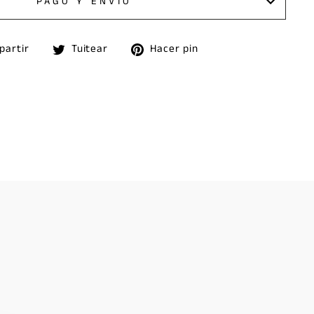
PAGO Y ENVÍO
Compartir
Tuitear
Pinear
partir
Tuitear
Hacer pin
en
en
en
Facebook
Twitter
Pinterest