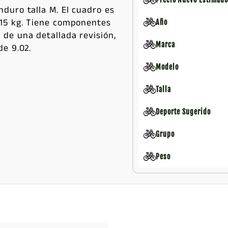
nduro talla M. El cuadro es
 15 kg. Tiene componentes
Año
 de una detallada revisión,
Marca
de 9.02.
Modelo
Talla
Deporte Sugerido
Grupo
Peso