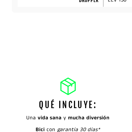
LEV 150
DROPPER
QUÉ INCLUYE:
Una
vida sana
y
mucha diversión
Bici
con
garantía 30 días*