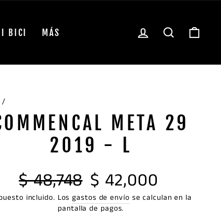
INGRESAR
BUSCAR
CAR
I BICI
MÁS
/
COMMENCAL META 29
2019 - L
Precio
Precio
$ 48,748
$ 42,000
habitual
de
puesto incluido. Los
gastos de envío
oferta
se calculan en la
pantalla de pagos.