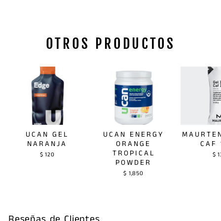
OTROS PRODUCTOS
UCAN GEL
UCAN ENERGY
MAURTEN
NARANJA
ORANGE
CAF 
TROPICAL
$ 120
$ 
POWDER
$ 1,850
Reseñas de Clientes