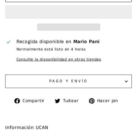
Recogida disponible en
Mario Pani
Normalmente está listo en 4 horas
Consulte la disponibilidad en otras tiendas
PAGO Y ENVÍO
Compartir
Tuitear
Pinea
Compartir
Tuitear
Hacer pin
en
en
en
Facebook
Twitter
Pinte
Información UCAN