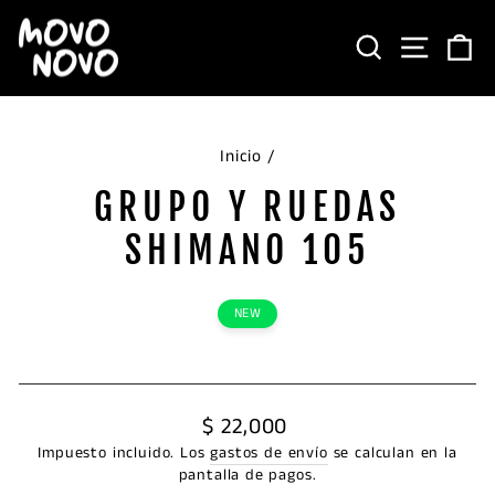
Ir
directamente
BUSCAR
NAVEG
C
al
contenido
Inicio
/
GRUPO Y RUEDAS
SHIMANO 105
NEW
Precio
$ 22,000
habitual
Impuesto incluido. Los
gastos de envío
se calculan en la
pantalla de pagos.