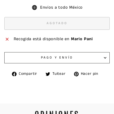
Envíos a todo México
AGOTADO
Recogida está disponible en
Mario Pani
PAGO Y ENVÍO
Compartir
Tuitear
Pinea
Compartir
Tuitear
Hacer pin
en
en
en
Facebook
Twitter
Pinte