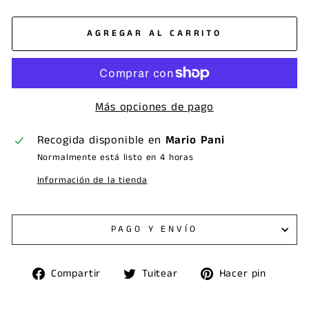
AGREGAR AL CARRITO
Más opciones de pago
Recogida disponible en
Mario Pani
Normalmente está listo en 4 horas
Información de la tienda
PAGO Y ENVÍO
Compartir
Tuitear
Pinea
Compartir
Tuitear
Hacer pin
en
en
en
Facebook
Twitter
Pinte